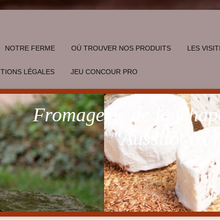
NOTRE FERME
OÙ TROUVER NOS PRODUITS
LES VISI
TIONS LÉGALES
JEU CONCOUR PRO
Fromagerie de la Chape
"Aussitôt trait