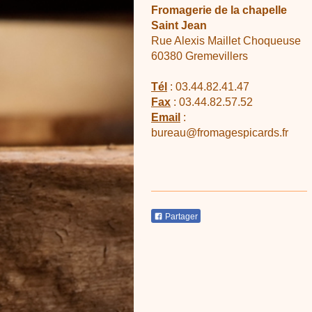
Fromagerie de la chapelle
Saint Jean
Rue Alexis Maillet Choqueuse
60380
Gremevillers
Tél
: 03.44.82.41.47
Fax
: 03.44.82.57.52
Email
:
bureau@fromagespicards.fr
Partager