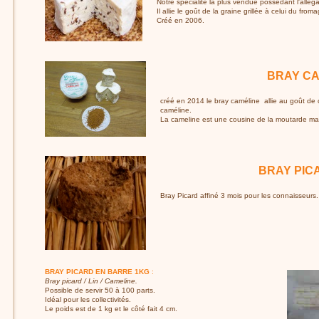
Notre spécialité la plus vendue possédant l'allég
Il allie le goût de la graine grillée à celui du from
Créé en 2006.
BRAY CA
créé en 2014 le bray caméline allie au goût de 
caméline.
La cameline est une cousine de la moutarde mai
BRAY PIC
Bray Picard affiné 3 mois pour les connaisseurs
BRAY PICARD EN BARRE 1KG
:
Bray picard / Lin / Cameline.
Possible de servir 50 à 100 parts.
Idéal pour les collectivités.
Le poids est de 1 kg et le côté fait 4 cm.