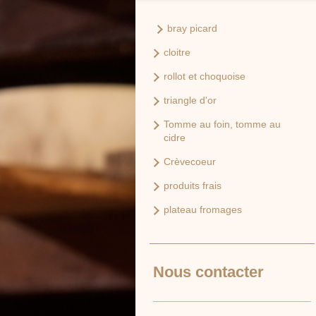
bray picard
cloitre
rollot et choquoise
triangle d'or
Tomme au foin, tomme au
cidre
Crèvecoeur
produits frais
plateau fromages
Nous contacter