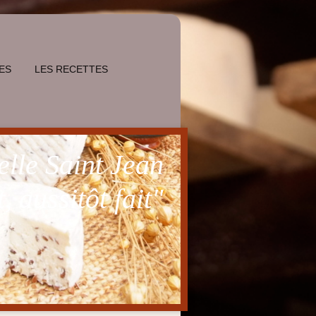
TES
LES RECETTES
lle Saint Jean
, aussitôt fait"