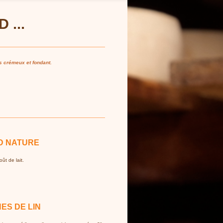
 ...
ès crémeux et fondant.
D NATURE
ût de lait.
ES DE LIN