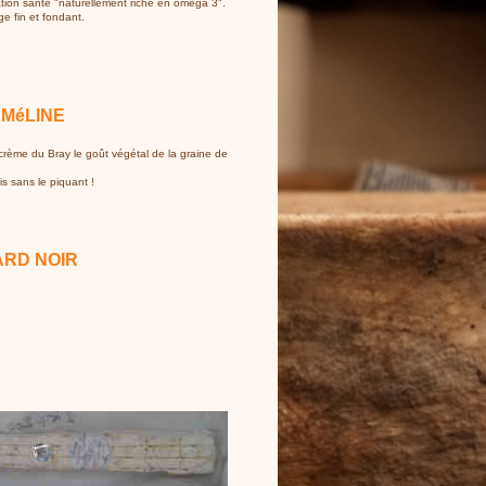
ation santé "naturellement riche en oméga 3".
age fin et fondant.
MéLINE
crème du Bray le goût végétal de la graine de
s sans le piquant !
ARD NOIR
.