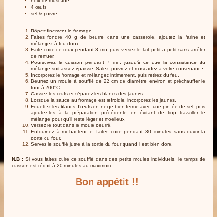
noix de muscade
4 œufs
sel & poivre
Râpez finement le fromage.
Faites fondre 40 g de beurre dans une casserole, ajoutez la farine et
mélangez à feu doux.
Faite cuire ce roux pendant 3 mn, puis versez le lait petit a petit sans arrêter
de remuer.
Poursuivez la cuisson pendant 7 mn, jusqu’à ce que la consistance du
mélange soit assez épaisse. Salez, poivrez et muscadez a votre convenance.
Incorporez le fromage et mélangez intimement, puis retirez du feu.
Beurrez un moule à soufflé de 22 cm de diamètre environ et préchauffer le
four à 200°C.
Cassez les œufs et séparez les blancs des jaunes.
Lorsque la sauce au fromage est refroidie, incorporez les jaunes.
Fouettez les blancs d’œufs en neige bien ferme avec une pincée de sel, puis
ajoutez-les à la préparation précédente en évitant de trop travailler le
mélange pour qu’il reste léger et moelleux.
Versez le tout dans le moule beurré.
Enfournez à mi hauteur et faites cuire pendant 30 minutes sans ouvrir la
porte du four.
Servez le soufflé juste à la sortie du four quand il est bien doré.
N.B :
Si vous faites cuire ce soufflé dans des petits moules individuels, le temps de
cuisson est réduit à 20 minutes au maximum.
Bon appétit !!