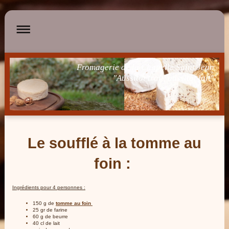
Fromagerie de la Chapelle Saint Jean
"Aussitôt trait, aussitôt fait"
Le soufflé à la tomme au
foin :
Ingrédients pour 4 personnes :
150 g de
tomme au foin
25 gr de farine
60 g de beurre
40 cl de lait