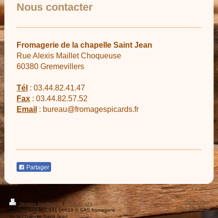
Nous contacter
Fromagerie de la chapelle Saint Jean
Rue Alexis Maillet Choqueuse
60380
Gremevillers
Tél
: 03.44.82.41.47
Fax
: 03.44.82.57.52
Email
: bureau@fromagespicards.fr
Partager
Connexion
Version imprimable
|
Plan du site
Affichage Web
SIRET : 920 861 531 00019 © SAS fromagerie
de la Chapelle Saint Jean