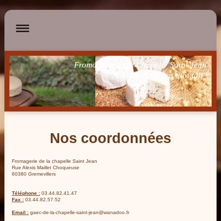
Fromagerie de la Chapelle Saint Jean
"Aussitôt trait, aussitôt fait"
Nos coordonnées
Fromagerie de la chapelle Saint Jean
Rue Alexis Maillet Choqueuse
60380
Gremevillers
Téléphone :
03.44.82.41.47
Fax :
03.44.82.57.52
Email :
gaec-de-la-chapelle-saint-jean@wanadoo.fr